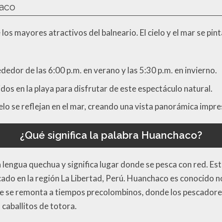
haco
s mayores atractivos del balneario. El cielo y el mar se pin
edor de las 6:00 p.m. en verano y las 5:30 p.m. en invierno.
idos en la playa para disfrutar de este espectáculo natural.
ielo se reflejan en el mar, creando una vista panorámica impr
¿Qué significa la palabra Huanchaco?
a lengua quechua y significa lugar donde se pesca con red. E
do en la región La Libertad, Perú. Huanchaco es conocido no 
e se remonta a tiempos precolombinos, donde los pescadores 
aballitos de totora.