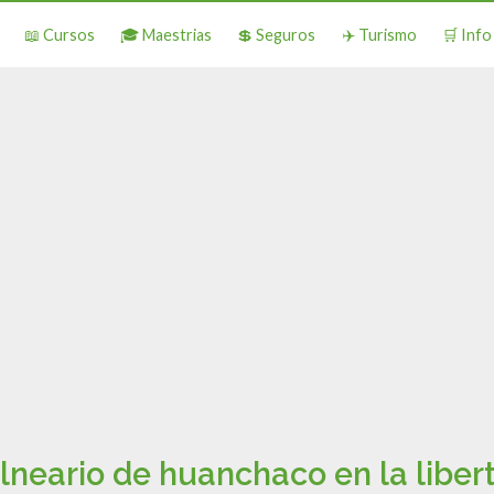
📖 Cursos
🎓 Maestrias
💲 Seguros
✈️ Turismo
🛒 Inf
lneario de huanchaco en la liber