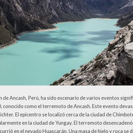
n de Ancash, Perú, ha sido escenario de varios eventos signifi
0, conocido como el terremoto de Ancash. Este evento devas
ichter. El epicentro se localizó cerca de la ciudad de Chimbo
icularmente en la ciudad de Yungay. El terremoto desencadenó
 ocurrió en el nevado Huascarán. Una masa de hielo y roca s