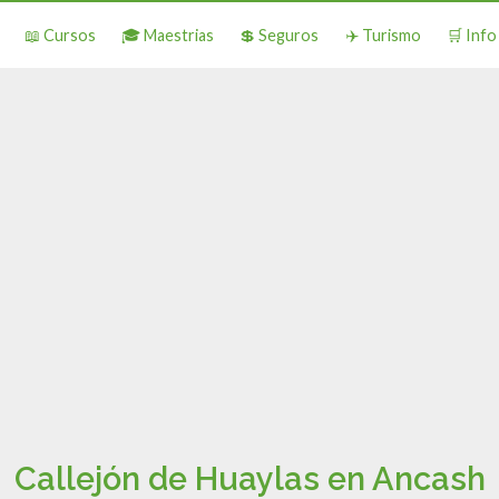
📖 Cursos
🎓 Maestrias
💲 Seguros
✈️ Turismo
🛒 Inf
Callejón de Huaylas en Ancash