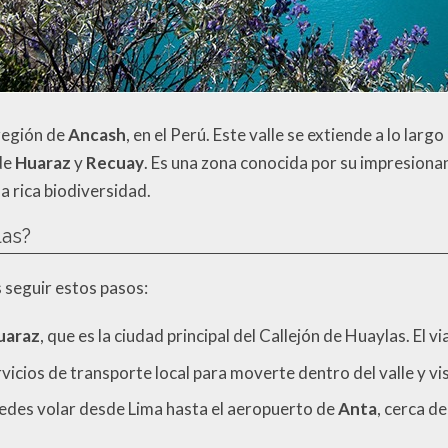
región de
Ancash
, en el Perú. Este valle se extiende a lo largo
de
Huaraz
y
Recuay
. Es una zona conocida por su impresiona
a rica biodiversidad.
las?
s seguir estos pasos:
uaraz
, que es la ciudad principal del Callejón de Huaylas. El
vicios de transporte local para moverte dentro del valle y vi
uedes volar desde Lima hasta el aeropuerto de
Anta
, cerca d