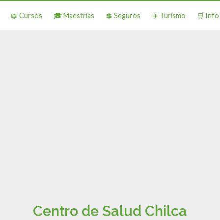
📖 Cursos
🎓 Maestrias
💲 Seguros
✈️ Turismo
🛒 Inf
Centro de Salud Chilca