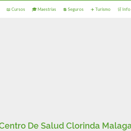
📖 Cursos
🎓 Maestrias
💲 Seguros
✈️ Turismo
🛒 Inf
Centro De Salud Clorinda Malag