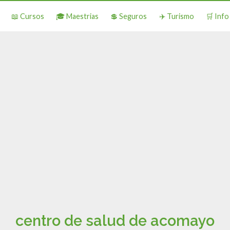
📖 Cursos
🎓 Maestrias
💲 Seguros
✈️ Turismo
🛒 Inf
centro de salud de acomayo