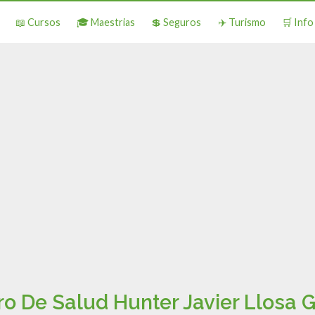
📖 Cursos
🎓 Maestrias
💲 Seguros
✈️ Turismo
🛒 Inf
ro De Salud Hunter Javier Llosa G