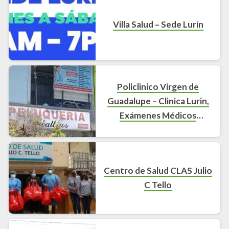
Villa Salud – Sede Lurín
Policlinico Virgen de
Guadalupe – Clinica Lurin,
Exámenes Médicos
Ocupacionales Lurín,
Médicos Ocupacionales
Lurín
Centro de Salud CLAS Julio
C Tello