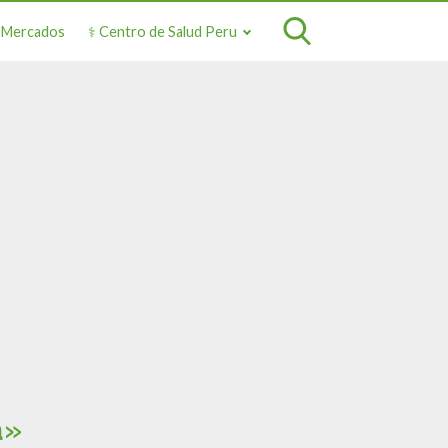
o Mercados
⚕️ Centro de Salud Peru
a»