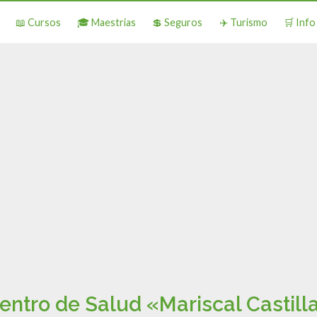
📖 Cursos
🎓 Maestrias
💲 Seguros
✈️ Turismo
🛒 Inf
entro de Salud «Mariscal Castill