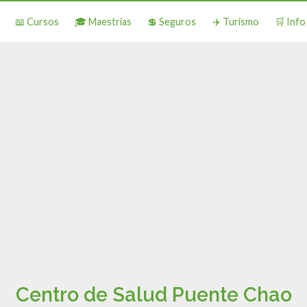
📖 Cursos
🎓 Maestrias
💲 Seguros
✈️ Turismo
🛒 Inf
Centro de Salud Puente Chao