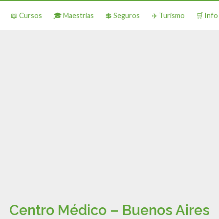
📖 Cursos
🎓 Maestrias
💲 Seguros
✈️ Turismo
🛒 Inf
Centro Médico – Buenos Aires