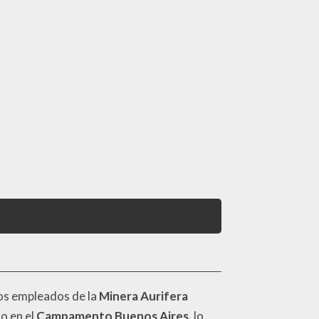
los empleados de la
Minera Aurifera
o en el
Campamento Buenos Aires
, lo