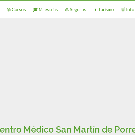
📖 Cursos
🎓 Maestrias
💲 Seguros
✈️ Turismo
🛒 Inf
entro Médico San Martín de Porr