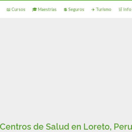
📖 Cursos
🎓 Maestrias
💲 Seguros
✈️ Turismo
🛒 Inf
Centros de Salud en Loreto, Per