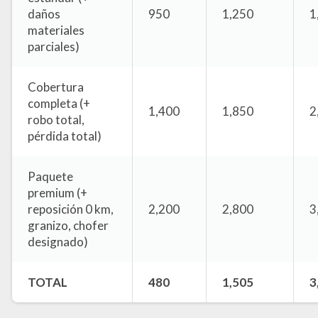
daños
950
1,250
1
materiales
parciales)
Cobertura
completa (+
1,400
1,850
2
robo total,
pérdida total)
Paquete
premium (+
reposición 0 km,
2,200
2,800
3
granizo, chofer
designado)
TOTAL
480
1,505
3