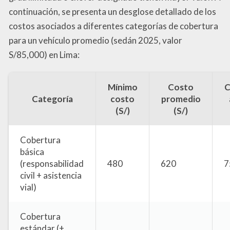
continuación, se presenta un desglose detallado de los
costos asociados a diferentes categorías de cobertura
para un vehículo promedio (sedán 2025, valor
S/85,000) en Lima:
Mínimo
Costo
C
Categoría
costo
promedio
(S/)
(S/)
Cobertura
básica
(responsabilidad
480
620
7
civil + asistencia
vial)
Cobertura
estándar (+