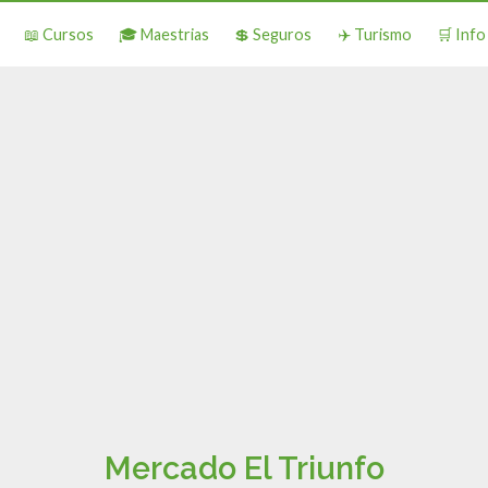
📖 Cursos
🎓 Maestrias
💲 Seguros
✈️ Turismo
🛒 Inf
Mercado El Triunfo