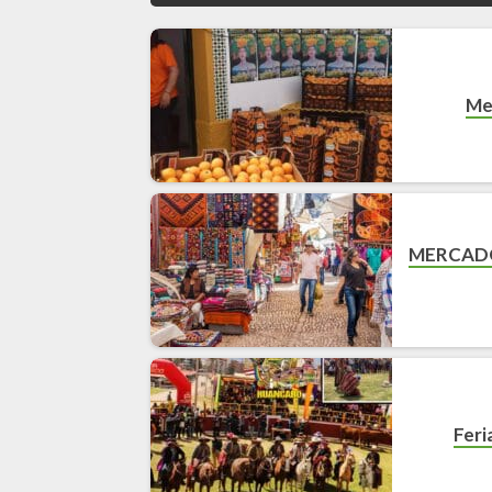
Me
MERCADO
Feri