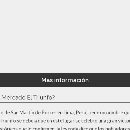
Mas información
l Mercado El Triunfo?
ito de San Martín de Porres en Lima, Perú, tiene un nombre que
Triunfo se debe a que en este lugar se celebró una gran victor
istóricos que lo confirmen, la leyenda dice que los pobladores