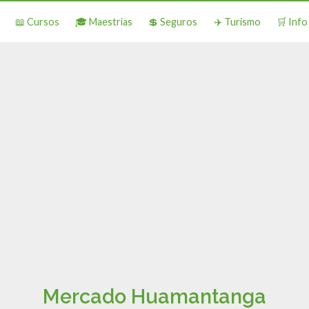
📖 Cursos
🎓 Maestrias
💲 Seguros
✈️ Turismo
🛒 Inf
Mercado Huamantanga