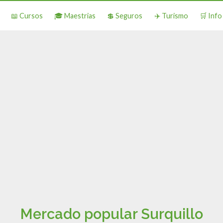
📖 Cursos
🎓 Maestrias
💲 Seguros
✈️ Turismo
🛒 Inf
Mercado popular Surquillo