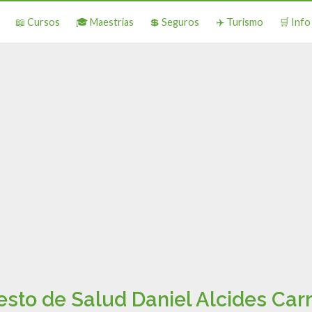
📖 Cursos
🎓 Maestrias
💲 Seguros
✈️ Turismo
🛒 Inf
sto de Salud Daniel Alcides Carr