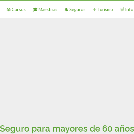
📖 Cursos
🎓 Maestrias
💲 Seguros
✈️ Turismo
🛒 Inf
Seguro para mayores de 60 año