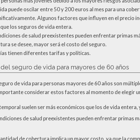
 personas más jóvenes debido a los mayores riesgos asociad
ida puede oscilar entre 50 y 200 euros al mes para una cober
ificativamente. Algunos factores que influyen en el precio i
que los seguros de vida entera.
ndiciones de salud preexistentes pueden enfrentar primas má
ura se desee, mayor será el costo del seguro.
 tienen diferentes tarifas y políticas.
o del seguro de vida para mayores de 60 años
 seguro de vida para personas mayores de 60 años son múltipl
s importante considerar estos factores al momento de elegir u
 temporal suelen ser más económicos que los de vida entera, 
ondiciones de salud preexistentes pueden enfrentar primas má
antidad de cobertura implica un mayor costo, ya que la com