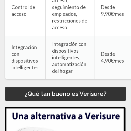
acceso,
Control de
seguimiento de
Desde
acceso
empleados,
9,90€/mes
restricciones de
acceso
Integración con
Integración
dispositivos
con
Desde
intelligentes,
dispositivos
4,90€/mes
automatización
intelligentes
del hogar
¿Qué tan bueno es Verisure?