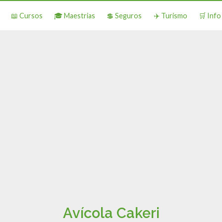
📖 Cursos
🎓 Maestrias
💲 Seguros
✈️ Turismo
🛒 Inf
Avícola Cakeri