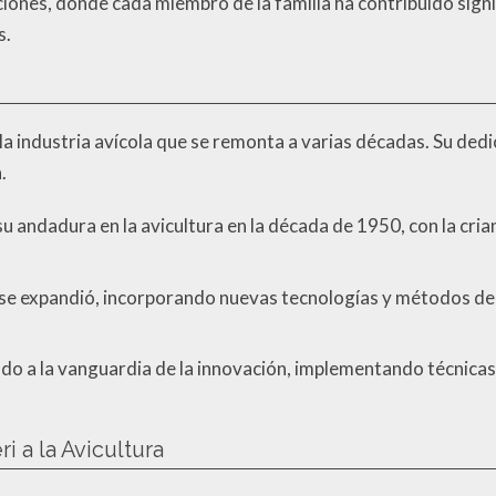
ones, donde cada miembro de la familia ha contribuido signi
s.
n la industria avícola que se remonta a varias décadas. Su dedi
.
u andadura en la avicultura en la década de 1950, con la cri
 se expandió, incorporando nuevas tecnologías y métodos de 
ado a la vanguardia de la innovación, implementando técnicas
i a la Avicultura