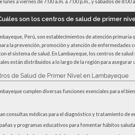
e lunes a viernes de 7:00 a.m. a 7:00 p.m., y sábados de 8:00 
Cuáles son los centros de salud de primer nive
ambayeque, Perú, son establecimientos de atención primaria qu
para la prevención, promoción y atención de enfermedades c
con el sistema de salud. En Lambayeque, los centros de salud 
ales están distribuidos a lo largo de la región para asegurar 
ntros de Salud de Primer Nivel en Lambayeque
ambayeque cumplen diversas funciones esenciales para el bie
n consultas médicas para el diagnóstico y tratamiento de
pañas y programas educativos para fomentar hábitos saluda