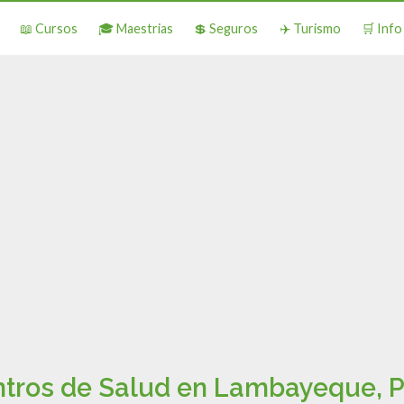
📖 Cursos
🎓 Maestrias
💲 Seguros
✈️ Turismo
🛒 Inf
tros de Salud en Lambayeque, 