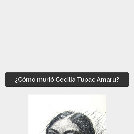
¿Cómo murió Cecilia Tupac Amaru?