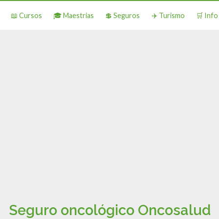
📖 Cursos
🎓 Maestrias
💲 Seguros
✈️ Turismo
🛒 Inf
Seguro oncológico Oncosalud