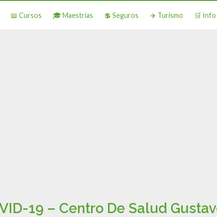
📖 Cursos
🎓 Maestrias
💲 Seguros
✈️ Turismo
🛒 Inf
ID-19 – Centro De Salud Gustav