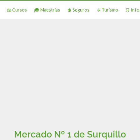
📖 Cursos
🎓 Maestrias
💲 Seguros
✈️ Turismo
🛒 Inf
Mercado Nº 1 de Surquillo