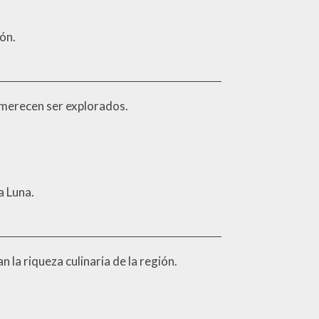
ón.
 merecen ser explorados.
a Luna.
 la riqueza culinaria de la región.