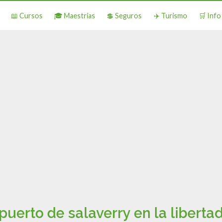
📖 Cursos
🎓 Maestrias
💲 Seguros
✈️ Turismo
🛒 Inf
puerto de salaverry en la liberta