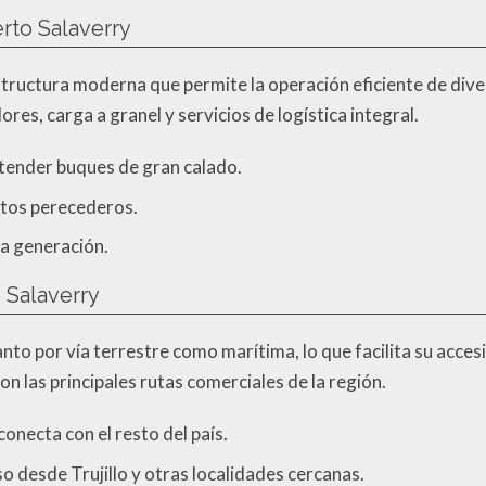
erto Salaverry
structura moderna que permite la operación eficiente de dive
res, carga a granel y servicios de logística integral.
atender buques de gran calado.
tos perecederos.
a generación.
 Salaverry
to por vía terrestre como marítima, lo que facilita su accesib
n las principales rutas comerciales de la región.
necta con el resto del país.
so desde Trujillo y otras localidades cercanas.