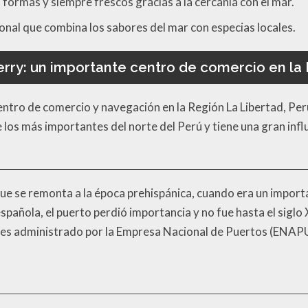
formas y siempre frescos gracias a la cercanía con el mar.
ional que combina los sabores del mar con especias locales.
erry: un importante centro de comercio en la
ntro de comercio y navegación en la Región La Libertad, Perú
e los más importantes del norte del Perú y tiene una gran infl
 que se remonta a la época prehispánica, cuando era un import
añola, el puerto perdió importancia y no fue hasta el siglo 
o es administrado por la Empresa Nacional de Puertos (ENAPU